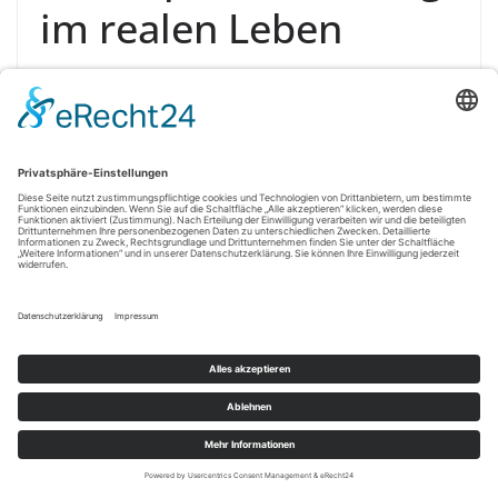
im realen Leben
Die Einführung von Gamification im Bauwesen steht
jedoch vor einigen Herausforderungen. Ein
wesentlicher Punkt ist die
Akzeptanz
der neuen
Systeme durch die Mitarbeiter. Eine Schulung und klare
Kommunikation sind notwendig, um zu verdeutlichen,
wie Gamification tatsächlich Nutzen bringt und nicht als
zusätzliche Belastung empfunden wird. Zudem gibt es
Bedenken hinsichtlich der Datenschutz- und
Sicherheitsaspekte, wenn persönliche Daten
gesammelt oder verarbeitet werden, um
Gamification-Elemente zu unterstützen.
Des Weiteren müssen Sie berücksichtigen, dass nicht
alle Mitarbeiter die gleichen Reaktionen auf
Gamification zeigen. Unterschiedliche Generationen
und Hintergrundgeschichten können dazu führen, dass