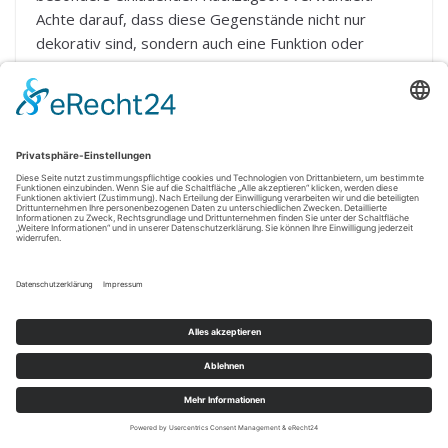
Achte darauf, dass diese Gegenstände nicht nur
dekorativ sind, sondern auch eine Funktion oder
Bedeutung haben, um Harmonie und Balance zu
schaffen.
Ein weiterer Aspekt der personalisierten Dekoration
betrifft die Farbwahl und Muster. Farben beeinflussen
unsere Stimmung und können eine erhebliche Rolle in
deinem Rückzugsort spielen. Wenn du beispielsweise
{Blau} als beruhigende Farbe empfindest, könnte es
sinnvoll sein, zahlreiche blaue Akzente – sei es in Form
von Kissen, Vorhängen oder Wandfarben – zu
integrieren. Diese
Farbpsychologie
kann helfen, dass
du dich in deinem Zuhause schneller entspannen
kannst, und es wird zu einem echten Rückzugsort für
dich.
Raumgestaltung nach